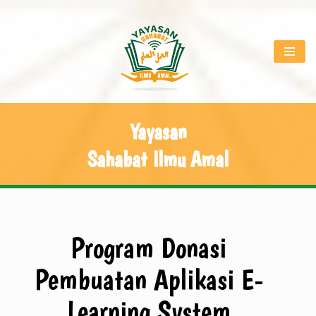
Skip
to
content
Yayasan
Sahabat Ilmu Amal
Program Donasi
Pembuatan Aplikasi E-
Learning System