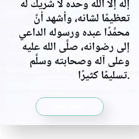
إله إلا الله وحدَه لا شريك له
تعظيمًا لشانه، وأشهد أنَّ
محمَّدًا عبده ورسوله الداعي
إلى رضوانه، صلَّى الله عليه
وعلى آله وصحابته وسلَّم
تسليمًا كثيرًا.
TABEL DONASI