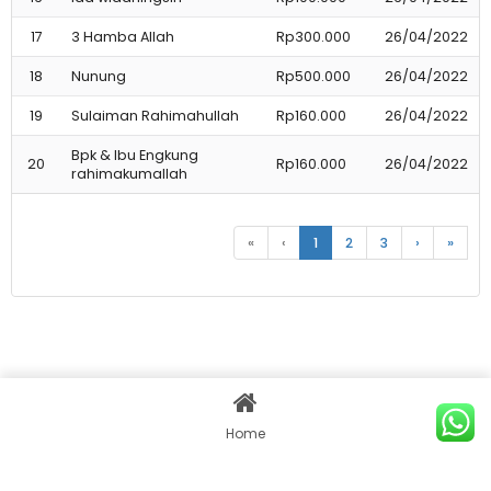
17
3 Hamba Allah
Rp300.000
26/04/2022
18
Nunung
Rp500.000
26/04/2022
19
Sulaiman Rahimahullah
Rp160.000
26/04/2022
Bpk & Ibu Engkung
20
Rp160.000
26/04/2022
rahimakumallah
«
‹
1
2
3
›
»
Copyright Yayasan Sahabat Ilmu Amal @2021 | Web : by
sahabatdesigns.com
Home