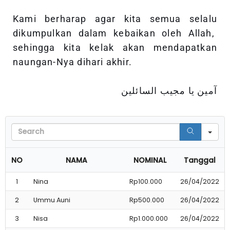
Kami berharap agar kita semua selalu
dikumpulkan dalam kebaikan oleh Allah,
sehingga kita kelak akan mendapatkan
naungan-Nya dihari akhir.
آمين يا مجيب السائلين
Se
NO
NAMA
NOMINAL
Tanggal
1
Nina
Rp100.000
26/04/2022
2
Ummu Auni
Rp500.000
26/04/2022
3
Nisa
Rp1.000.000
26/04/2022